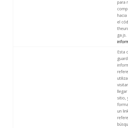
para 
compa
hacia
el có
theurc
ga.js.
infor
Esta 
guard
infor
refer
utiliz
visita
llegar
sitio,
forma
un lin
refer
búsq