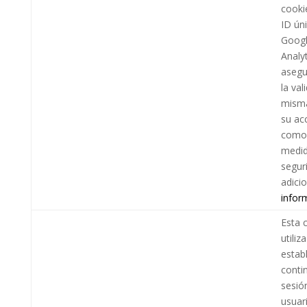
cooki
ID ún
Goog
Analy
asegu
la val
mism
su acc
como
medid
segur
adici
infor
Esta 
utiliz
estab
conti
sesió
usuar