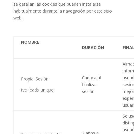
se detallan las cookies que pueden instalarse
habitualmente durante la navegación por este sitio
web:
NOMBRE
DURACIÓN
FINA
Alma
infor
Caduca al
usuar
Propia: Sesión
finalizar
sesio
tve_leads_unique
sesión
mejor
exper
usuar
Se us
distin
usuar
2 años a