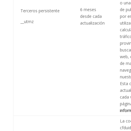
o un
6 meses
de pu
Terceros persistente
desde cada
por e
__utmz
actualización
utiliz
calcul
tráfic
provi
busca
web,
de ma
naveg
nuestr
Esta 
actua
cada 
págin
infor
La co
cfduid