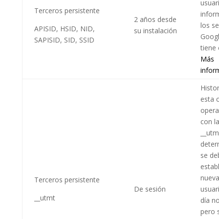
usuar
Terceros persistente
infor
2 años desde
los se
APISID, HSID, NID,
su instalación
Googl
SAPISID, SID, SSID
tiene 
Más
infor
Histo
esta 
opera
con l
__utm
deter
se de
estab
nueva
Terceros persistente
De sesión
usuar
__utmt
día no
pero 