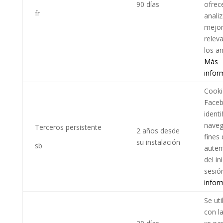
90 días
ofrec
fr
analiz
mejor
relev
los a
Más
infor
Cooki
Face
identi
naveg
Terceros persistente
2 años desde
fines
su instalación
sb
auten
del in
sesió
infor
Se uti
con l