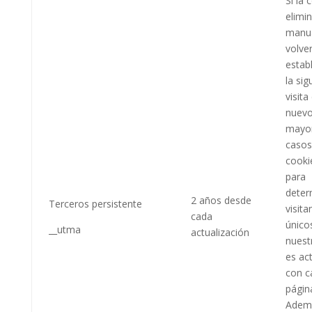
Si la 
elimi
manu
volve
estab
la sig
visita
nuevo
mayor
casos
cookie
para
deter
2 años desde
Terceros persistente
visita
cada
único
__utma
actualización
nuestr
es ac
con c
página
Adem