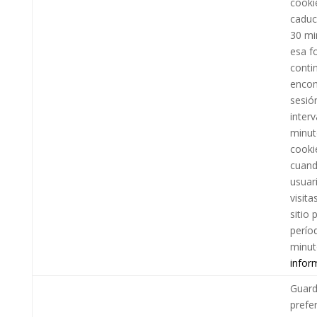
cooki
caduc
30 mi
esa f
conti
encon
sesió
inter
minut
cooki
cuand
usuar
visita
sitio 
perío
minut
infor
Guar
prefe