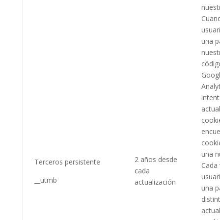
nuestr
Cuan
usuari
una p
nuestr
códig
Goog
Analyt
inten
actual
cookie
encue
cooki
una n
2 años desde
Terceros persistente
Cada 
cada
usuari
__utmb
actualización
una p
distin
actual