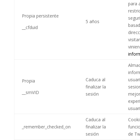
para a
restr
Propia persistente
segur
5 años
basad
__cfduid
direcc
visita
vinie
infor
Alma
infor
Caduca al
usuar
Propia
finalizar la
sesio
__smVID
sesión
mejor
exper
usuar
Caduca al
Cooki
_remember_checked_on
finalizar la
funci
sesión
de Twi