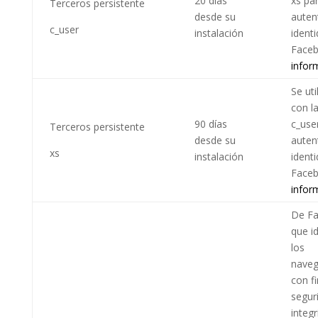
20 días
xs pa
Terceros persistente
desde su
autent
c_user
instalación
ident
Face
infor
Se uti
con l
90 días
c_use
Terceros persistente
desde su
autent
xs
instalación
ident
Face
infor
De F
que id
los
naveg
con f
segur
integr