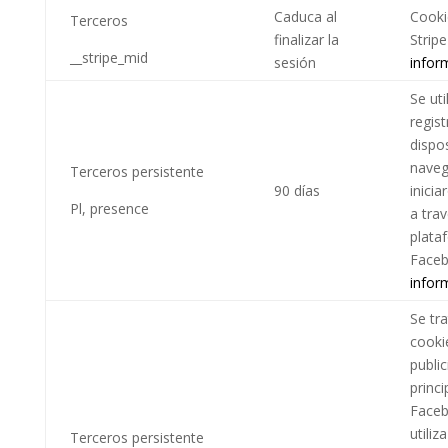
Caduca al
Cooki
Terceros
finalizar la
Stripe
__stripe_mid
sesión
infor
Se uti
regis
dispo
nave
Terceros persistente
90 días
inicia
Pl, presence
a trav
plata
Face
infor
Se tra
cooki
publi
princi
Faceb
utiliz
Terceros persistente