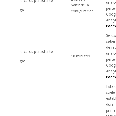
Terceros persistente
una c
partir de la
perte
_ga
configuración
Goog
Analy
infor
Se us
saber 
de re
Terceros persistente
una c
10 minutos
perte
_gat
Goog
Analy
infor
Esta 
suele
estab
duran
primer