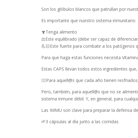
Son los glóbulos blancos que patrullan por nues
Es importante que nuestro sistema inmunitario:
🍄Tenga alimento
⚖️Este equilibrado (debe ser capaz de diferencia
💪🏻Este fuerte para combatir a los patógenos 
Para que haga estas funciones necesita Vitamina
Estas CAPS llevan todos estos ingredientes que,
😮‍💨Para aquell@s que cada año tienen resfriad
Pero, también, para aquell@s que no se alimente
sistema inmune débil. Y, en general, para cualqu
Las IMMU son clave para preparar la defensa d
🌱3 cápsulas al día junto a las comidas