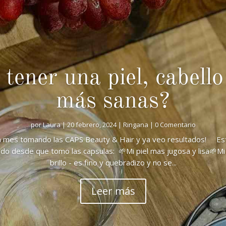
tener una piel, cabello
más sanas?
por
Laura
|
20 febrero, 2024
|
Ringana
| 0 Comentario
 un mes tomando las CAPS Beauty & Hair y ya veo resultados! Es
do desde que tomo las capsulas: 🌱Mi piel mas jugosa y lisa🌱M
brillo - es fino y quebradizo y no se...
Leer más