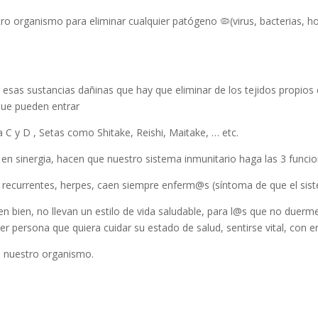
tro organismo para eliminar cualquier patógeno 🦠(virus, bacterias, 
r esas sustancias dañinas que hay que eliminar de los tejidos propios
que pueden entrar
 C y D , Setas como Shitake, Reishi, Maitake, … etc.
 en sinergia, hacen que nuestro sistema inmunitario haga las 3 funci
os recurrentes, herpes, caen siempre enferm@s (síntoma de que el sist
n bien, no llevan un estilo de vida saludable, para l@s que no duer
ier persona que quiera cuidar su estado de salud, sentirse vital, con
e nuestro organismo.