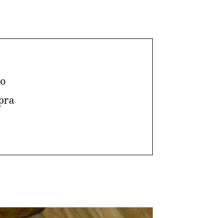
to
pra